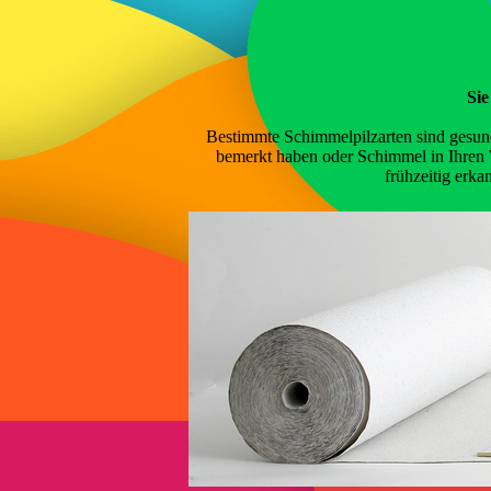
Sie
Bestimmte Schimmelpilzarten sind gesund
bemerkt haben oder Schimmel in Ihren 
frühzeitig erka