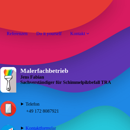
Referenzen
Do it yourself
Kontakt
Malerfachbetrieb
Jens Fabian
Sachverständiger für Schimmelpilzbefall TRA
⯈ Telefon
+49 172 8087921
⯈
Kontaktformular