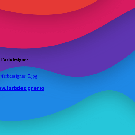
x Farbdesigner
ww.farbdesigner.io