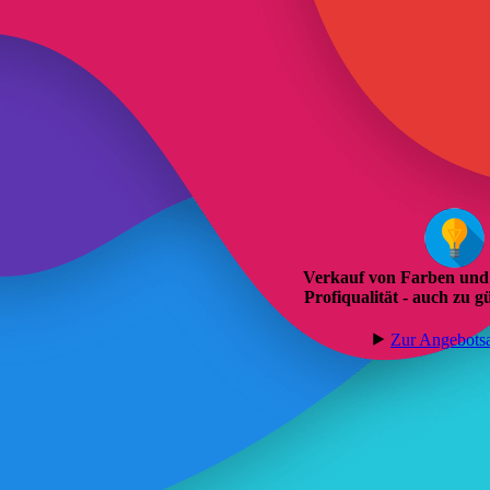
Verkauf von Farben und
Profiqualität - auch zu g
⯈
Zur An­ge­bots­a