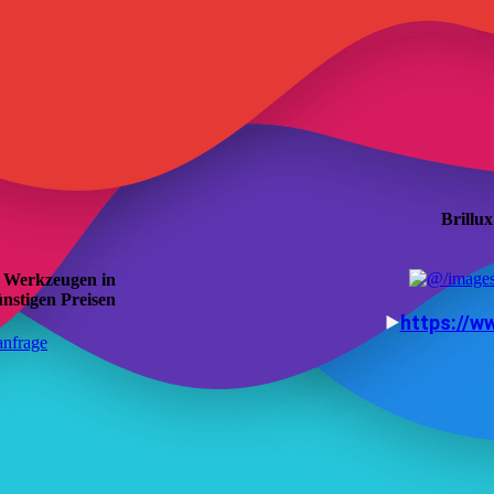
Brillu
 Werkzeugen in
ünstigen Preisen
⯈
https://w
n­fra­ge