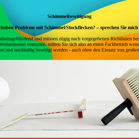
Schimmel­beseitigung
 haben Probleme mit Schimmel/Stockflecken? – sprechen Sie mich
heitsgefährdend und müssen zügig nach vorgegebenen Richtlinien besei
Wohnräumen vermuten, sollten Sie sich also an einen Fachbetrieb wen
nnt und nachhaltig beseitigt werden - auch ohne den Einsatz von große