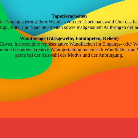
Tapezierarbeiten
der Neutapezierung Ihrer Wände - von der Tapetenauswahl über das fac
ngs-, Putz- und Spachtelarbeiten sowie maßgenauem Aufbringen der n
Wandbeläge (Glasgewebe, Fototapeten, Reliefe)
twas. Insbesondere repräsentative Wandflächen im Eingangs- oder Woh
ür eine besonders kreative Wandgestaltung bieten sich Wandbilder und 
gerne bei der Auswahl des Motivs und der Anbringung.