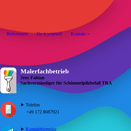
Referenzen
Do it yourself
Kontakt
Malerfachbetrieb
Jens Fabian
Sachverständiger für Schimmelpilzbefall TRA
⯈ Telefon
+49 172 8087921
⯈
Kontaktformular