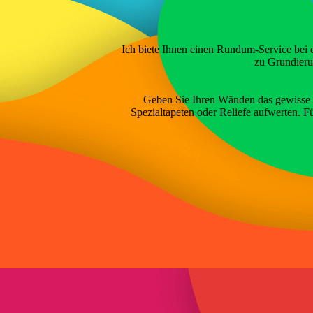
Ich biete Ihnen einen Rundum-Service bei 
zu Grundieru
Geben Sie Ihren Wänden das gewisse E
Spezialtapeten oder Reliefe aufwerten. F